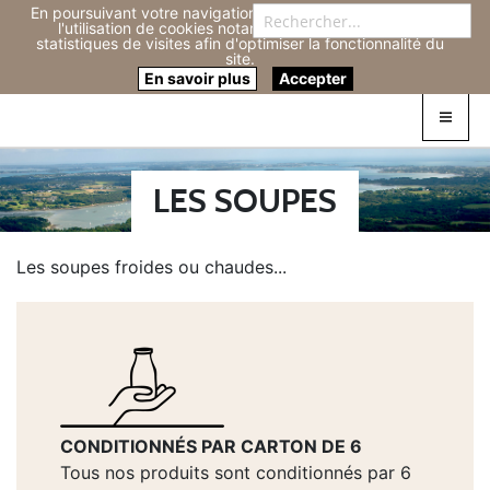
En poursuivant votre navigation sur ce site, vous acceptez
Re
l'utilisation de cookies notamment pour réaliser des
statistiques de visites afin d'optimiser la fonctionnalité du
site.
Connexion
0
En savoir plus
Accepter
LES SOUPES
Les soupes froides ou chaudes...
CONDITIONNÉS PAR CARTON DE 6
Tous nos produits sont conditionnés par 6