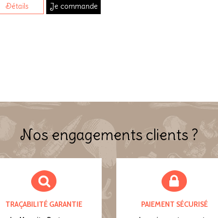
Détails
Je commande
Nos engagements clients ?
TRAÇABILITÉ GARANTIE
PAIEMENT SÉCURISÉ