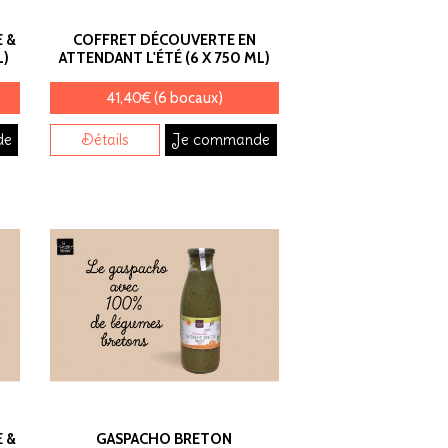
 &
COFFRET DÉCOUVERTE EN
L)
ATTENDANT L'ÉTÉ (6 X 750 ML)
41,40€ (6 bocaux)
de
Détails
Je commande
 &
GASPACHO BRETON