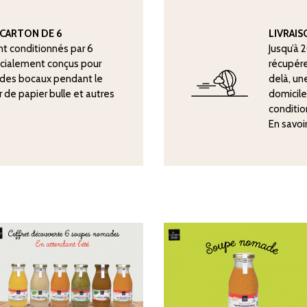
CARTON DE 6
LIVRAI
nt conditionnés par 6
Jusqu’à 
écialement conçus pour
récupére
n des bocaux pendant le
delà, une
er de papier bulle et autres
domicile
conditio
En savoi