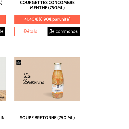
L)
COURGETTES CONCOMBRE
MENTHE (750ML)
41,40 € (6,90€ par unité)
de
Détails
Je commande
IN
SOUPE BRETONNE (750 ML)