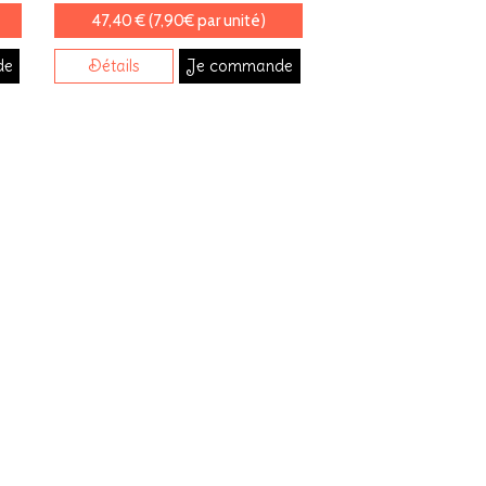
47,40 € (7,90€ par unité)
de
Détails
Je commande