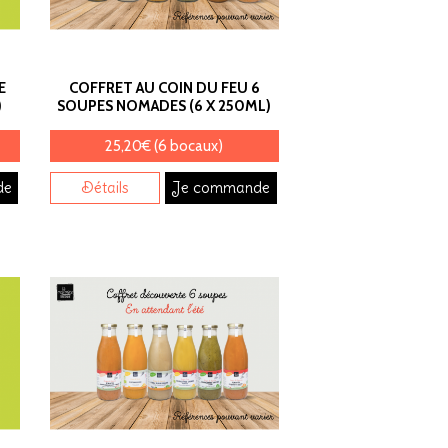
E
COFFRET AU COIN DU FEU 6
)
SOUPES NOMADES (6 X 250ML)
25,20€ (6 bocaux)
de
Détails
Je commande