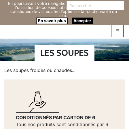
En poursuivant votre navigation sur ce site, vous acceptez
Re
l'utilisation de cookies notamment pour réaliser des
statistiques de visites afin d'optimiser la fonctionnalité du
site.
Connexion
0
En savoir plus
Accepter
LES SOUPES
Les soupes froides ou chaudes...
CONDITIONNÉS PAR CARTON DE 6
Tous nos produits sont conditionnés par 6