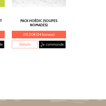
RT
PACK HOËDIC (SOUPES
NOMADES)
215,00€ (54 bocaux)
de
Détails
Je commande