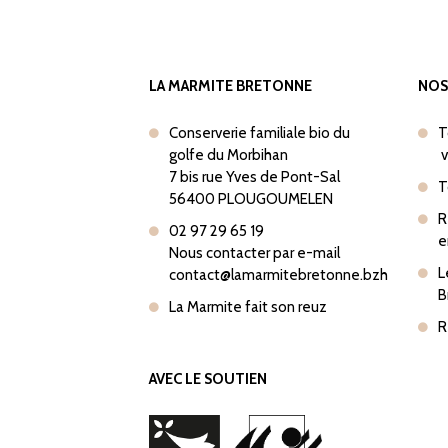
LA MARMITE BRETONNE
NOS
Conserverie familiale bio du
T
golfe du Morbihan
v
7 bis rue Yves de Pont-Sal
T
56400 PLOUGOUMELEN
R
02 97 29 65 19
e
Nous contacter par e-mail
L
contact@lamarmitebretonne.bzh
B
La Marmite fait son reuz
R
AVEC LE SOUTIEN