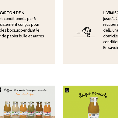
CARTON DE 6
LIVRAI
nt conditionnés par 6
Jusqu’à 
écialement conçus pour
récupére
n des bocaux pendant le
delà, une
er de papier bulle et autres
domicile
conditio
En savoi