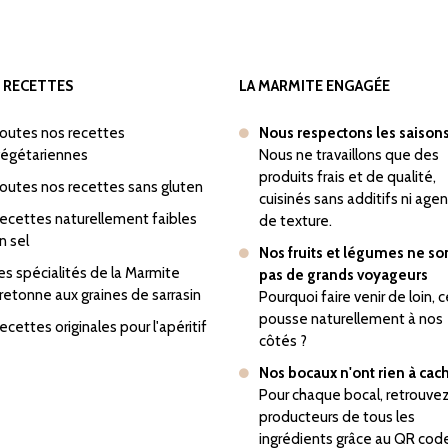
 RECETTES
LA MARMITE ENGAGÉE
outes nos recettes
Nous respectons les saison
égétariennes
Nous ne travaillons que des
produits frais et de qualité,
outes nos recettes sans gluten
cuisinés sans additifs ni age
ecettes naturellement faibles
de texture.
n sel
Nos fruits et légumes ne so
es spécialités de la Marmite
pas de grands voyageurs
retonne aux graines de sarrasin
Pourquoi faire venir de loin, c
pousse naturellement à nos
ecettes originales pour l'apéritif
côtés ?
Nos bocaux n'ont rien à cac
Pour chaque bocal, retrouvez
producteurs de tous les
ingrédients grâce au QR cod