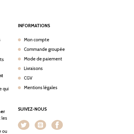
INFORMATIONS
s
Mon compte
Commande groupée
Mode de paiement
nts
Livraisons
nt
CGV
Mentions légales
e qui
SUIVEZ-NOUS
her
 les
e ou