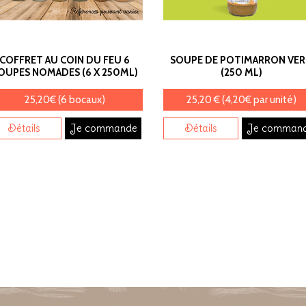
COFFRET AU COIN DU FEU 6
SOUPE DE POTIMARRON VE
OUPES NOMADES (6 X 250ML)
(250 ML)
25,20€ (6 bocaux)
25,20 € (4,20€ par unité)
Détails
Je commande
Détails
Je comman