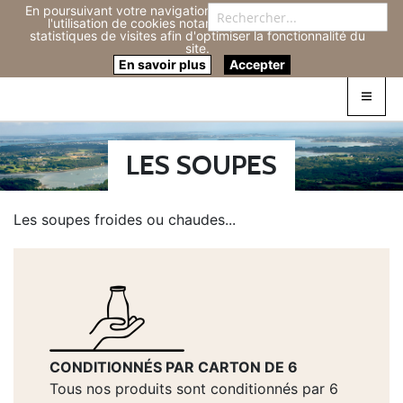
En poursuivant votre navigation sur ce site, vous acceptez
Re
l'utilisation de cookies notamment pour réaliser des
statistiques de visites afin d'optimiser la fonctionnalité du
site.
Connexion
0
En savoir plus
Accepter
LES SOUPES
Les soupes froides ou chaudes...
CONDITIONNÉS PAR CARTON DE 6
Tous nos produits sont conditionnés par 6