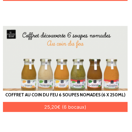
COFFRET AU COIN DU FEU 6 SOUPES NOMADES (6 X 250ML)
25,20€ (6 bocaux)