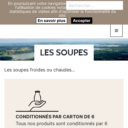
En poursuivant votre navigation sur ce site, vous acceptez
Re
l'utilisation de cookies notamment pour réaliser des
statistiques de visites afin d'optimiser la fonctionnalité du
site.
Connexion
0
En savoir plus
Accepter
LES SOUPES
Les soupes froides ou chaudes...
CONDITIONNÉS PAR CARTON DE 6
Tous nos produits sont conditionnés par 6