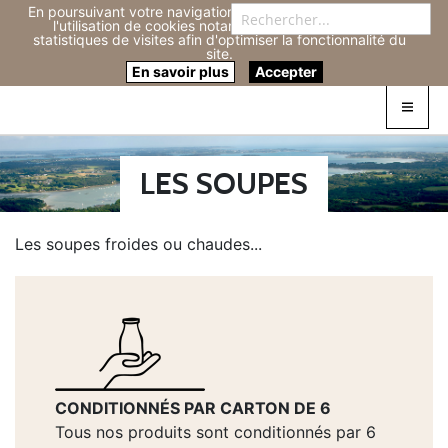
En poursuivant votre navigation sur ce site, vous acceptez
Re
l'utilisation de cookies notamment pour réaliser des
statistiques de visites afin d'optimiser la fonctionnalité du
site.
Connexion
0
En savoir plus
Accepter
LES SOUPES
Les soupes froides ou chaudes...
CONDITIONNÉS PAR CARTON DE 6
Tous nos produits sont conditionnés par 6