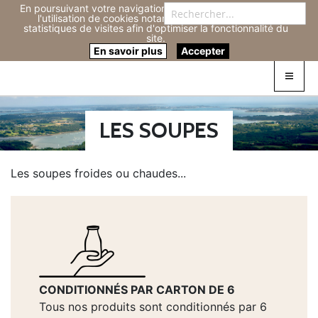
En poursuivant votre navigation sur ce site, vous acceptez
Re
l'utilisation de cookies notamment pour réaliser des
statistiques de visites afin d'optimiser la fonctionnalité du
site.
Connexion
0
En savoir plus
Accepter
LES SOUPES
Les soupes froides ou chaudes...
CONDITIONNÉS PAR CARTON DE 6
Tous nos produits sont conditionnés par 6