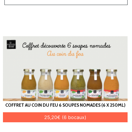
COFFRET AU COIN DU FEU 6 SOUPES NOMADES (6 X 250ML)
25,20€ (6 bocaux)