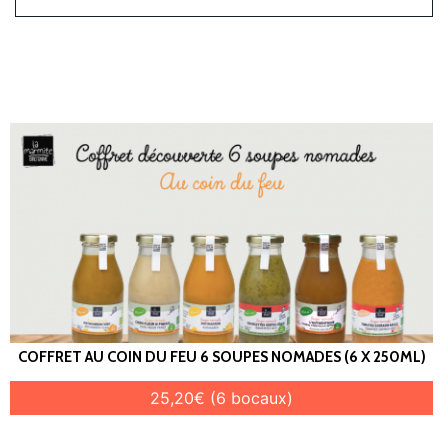
COFFRET AU COIN DU FEU 6 SOUPES NOMADES (6 X 250ML)
25,20€ (6 bocaux)