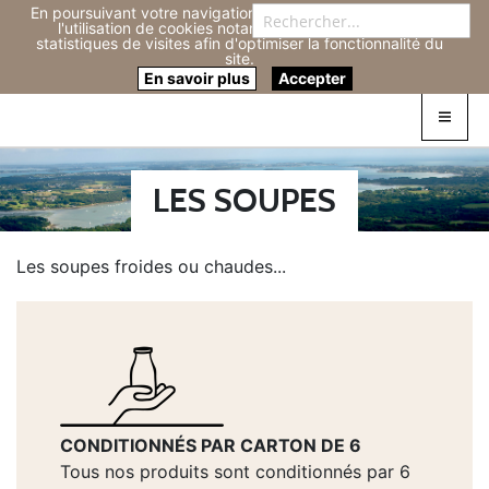
En poursuivant votre navigation sur ce site, vous acceptez
Re
l'utilisation de cookies notamment pour réaliser des
statistiques de visites afin d'optimiser la fonctionnalité du
site.
Connexion
0
En savoir plus
Accepter
LES SOUPES
Les soupes froides ou chaudes...
CONDITIONNÉS PAR CARTON DE 6
Tous nos produits sont conditionnés par 6