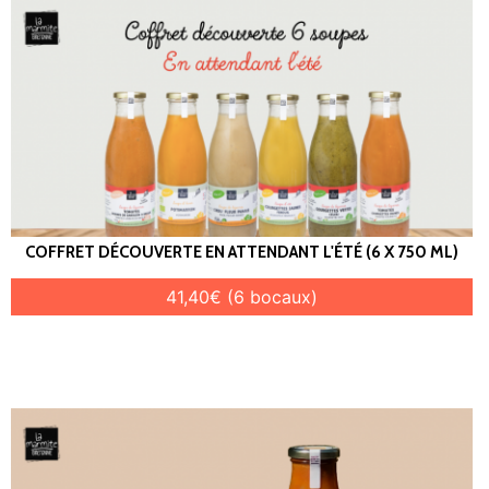
COFFRET DÉCOUVERTE EN ATTENDANT L'ÉTÉ (6 X 750 ML)
41,40€ (6 bocaux)