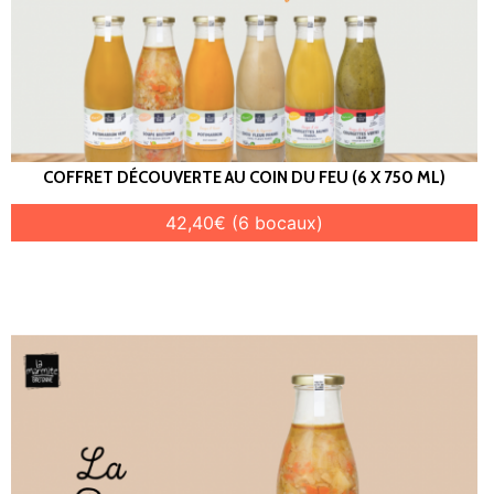
COFFRET DÉCOUVERTE AU COIN DU FEU (6 X 750 ML)
42,40€ (6 bocaux)