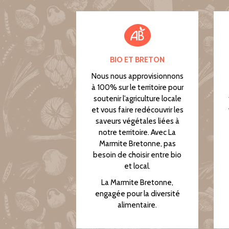
BIO ET BRETON
Nous nous approvisionnons
à 100% sur le territoire pour
soutenir l’agriculture locale
et vous faire redécouvrir les
saveurs végétales liées à
notre territoire. Avec La
Marmite Bretonne, pas
besoin de choisir entre bio
et local.
La Marmite Bretonne,
engagée pour la diversité
alimentaire.