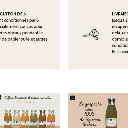
CARTON DE 6
LIVRAI
nt conditionnés par 6
Jusqu’à 
écialement conçus pour
récupére
n des bocaux pendant le
delà, une
er de papier bulle et autres
domicile
conditio
En savoi