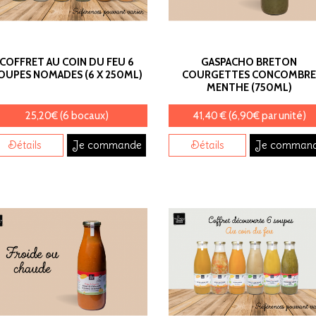
COFFRET AU COIN DU FEU 6
GASPACHO BRETON
OUPES NOMADES (6 X 250ML)
COURGETTES CONCOMBR
MENTHE (750ML)
25,20€ (6 bocaux)
41,40 € (6,90€ par unité)
Détails
Je commande
Détails
Je comman