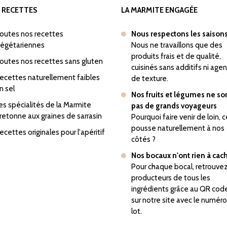
 RECETTES
LA MARMITE ENGAGÉE
outes nos recettes
Nous respectons les saison
égétariennes
Nous ne travaillons que des
produits frais et de qualité,
outes nos recettes sans gluten
cuisinés sans additifs ni age
ecettes naturellement faibles
de texture.
n sel
Nos fruits et légumes ne so
es spécialités de la Marmite
pas de grands voyageurs
retonne aux graines de sarrasin
Pourquoi faire venir de loin, c
pousse naturellement à nos
ecettes originales pour l'apéritif
côtés ?
Nos bocaux n'ont rien à cac
Pour chaque bocal, retrouvez
producteurs de tous les
ingrédients grâce au QR cod
sur notre site avec le numér
lot.