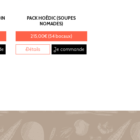
IN
PACK HOËDIC (SOUPES
NOMADES)
215,00€ (54 bocaux)
de
Détails
Je commande