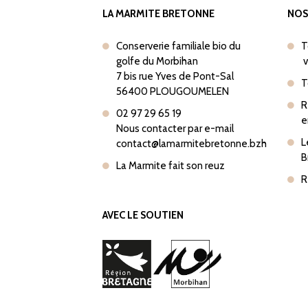
LA MARMITE BRETONNE
NOS
Conserverie familiale bio du
T
golfe du Morbihan
v
7 bis rue Yves de Pont-Sal
T
56400 PLOUGOUMELEN
R
02 97 29 65 19
e
Nous contacter par e-mail
L
contact@lamarmitebretonne.bzh
B
La Marmite fait son reuz
R
AVEC LE SOUTIEN