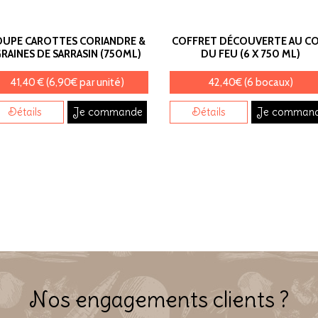
OUPE CAROTTES CORIANDRE &
COFFRET DÉCOUVERTE AU CO
RAINES DE SARRASIN (750ML)
DU FEU (6 X 750 ML)
41,40 € (6,90€ par unité)
42,40€ (6 bocaux)
Détails
Je commande
Détails
Je comman
Nos engagements clients ?