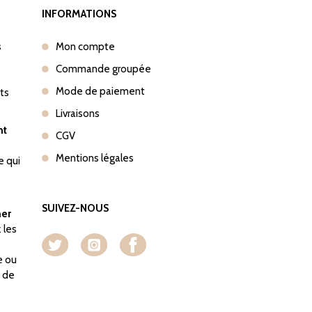
INFORMATIONS
s
Mon compte
Commande groupée
Mode de paiement
nts
Livraisons
nt
CGV
Mentions légales
e qui
SUIVEZ-NOUS
her
 les
e ou
o de