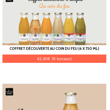
COFFRET DÉCOUVERTE AU COIN DU FEU (6 X 750 ML)
42,40€ (6 bocaux)