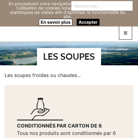
En poursuivant votre navigation sur ce site, vous acceptez
Re
l'utilisation de cookies notamment pour réaliser des
statistiques de visites afin d'optimiser la fonctionnalité du
site.
Connexion
0
En savoir plus
Accepter
LES SOUPES
Les soupes froides ou chaudes...
CONDITIONNÉS PAR CARTON DE 6
Tous nos produits sont conditionnés par 6