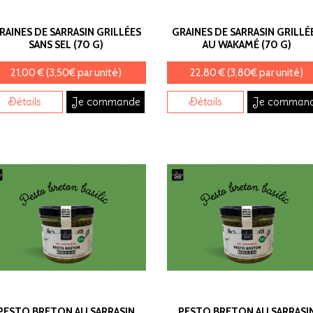
RAINES DE SARRASIN GRILLÉES
GRAINES DE SARRASIN GRILLÉ
SANS SEL (70 G)
AU WAKAMÉ (70 G)
21,00 € (3,50€ par unité)
22,80 € (3,80€ par unité)
Détails
Je commande
Détails
Je comman
PESTO BRETON AU SARRASIN
PESTO BRETON AU SARRASI