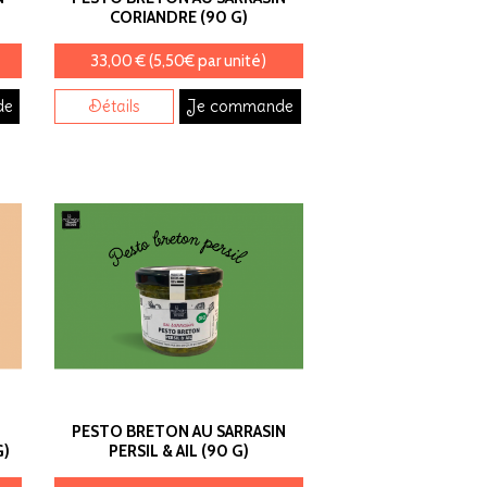
CORIANDRE (90 G)
33,00 € (5,50€ par unité)
de
Détails
Je commande
PESTO BRETON AU SARRASIN
G)
PERSIL & AIL (90 G)