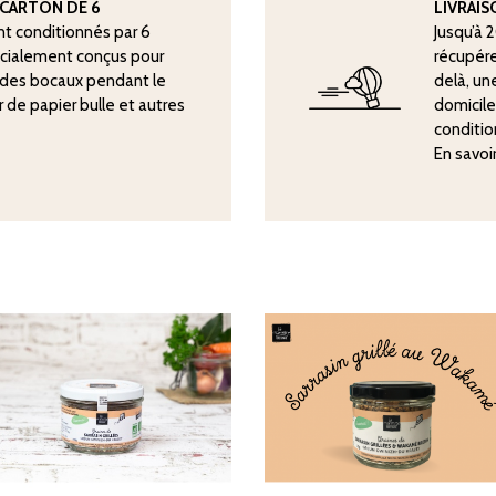
CARTON DE 6
LIVRAI
nt conditionnés par 6
Jusqu’à 
écialement conçus pour
récupére
n des bocaux pendant le
delà, une
er de papier bulle et autres
domicile
conditio
En savoi