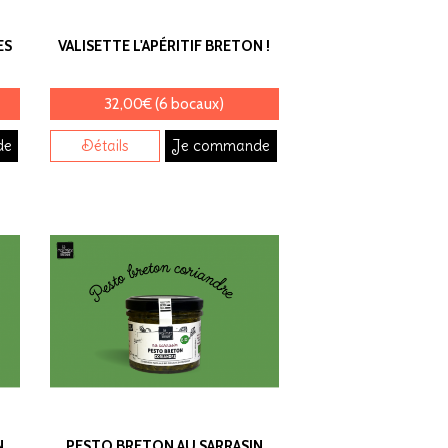
ES
VALISETTE L'APÉRITIF BRETON !
32,00€ (6 bocaux)
de
Détails
Je commande
N
PESTO BRETON AU SARRASIN