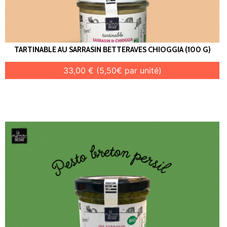
TARTINABLE AU SARRASIN BETTERAVES CHIOGGIA (100 G)
33,00 € (5,50€ par unité)