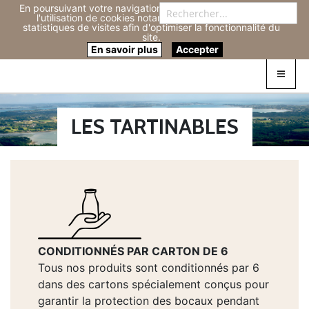
En poursuivant votre navigation sur ce site, vous acceptez
Re
l'utilisation de cookies notamment pour réaliser des
statistiques de visites afin d'optimiser la fonctionnalité du
site.
Connexion
0
En savoir plus
Accepter
LES TARTINABLES
CONDITIONNÉS PAR CARTON DE 6
Tous nos produits sont conditionnés par 6
dans des cartons spécialement conçus pour
garantir la protection des bocaux pendant