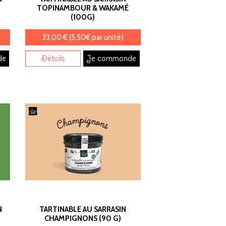
TOPINAMBOUR & WAKAMÉ
(100G)
33,00 € (5,50€ par unité)
de
Détails
Je commande
N
TARTINABLE AU SARRASIN
CHAMPIGNONS (90 G)