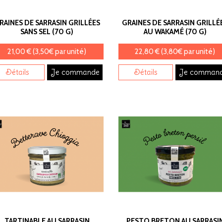
RAINES DE SARRASIN GRILLÉES
GRAINES DE SARRASIN GRILLÉ
SANS SEL (70 G)
AU WAKAMÉ (70 G)
21,00 € (3,50€ par unité)
22,80 € (3,80€ par unité)
Détails
Je commande
Détails
Je comman
TARTINABLE AU SARRASIN
PESTO BRETON AU SARRASI