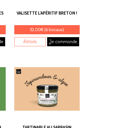
ES
VALISETTE L'APÉRITIF BRETON !
32,00€ (6 bocaux)
de
Détails
Je commande
N
TARTINABLE AU SARRASIN