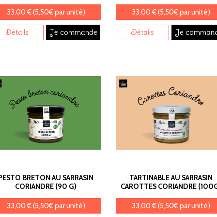
33,00 € (5,50€ par unité)
33,00 € (5,50€ par unité)
Détails
Je commande
Détails
Je comman
PESTO BRETON AU SARRASIN
TARTINABLE AU SARRASIN
CORIANDRE (90 G)
CAROTTES CORIANDRE (100
33,00 € (5,50€ par unité)
33,00 € (5,50€ par unité)