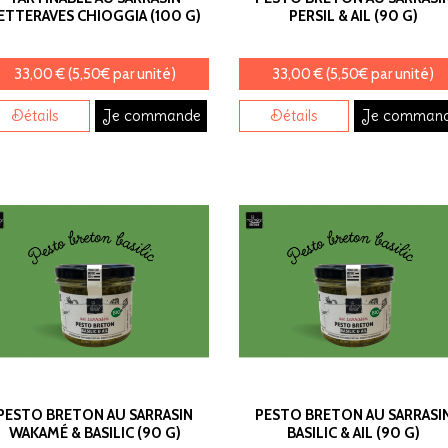
ETTERAVES CHIOGGIA (100 G)
PERSIL & AIL (90 G)
33,00 € (5,50€ par unité)
33,00 € (5,50€ par unité)
Détails
Je commande
Détails
Je comman
PESTO BRETON AU SARRASIN
PESTO BRETON AU SARRASI
WAKAMÉ & BASILIC (90 G)
BASILIC & AIL (90 G)