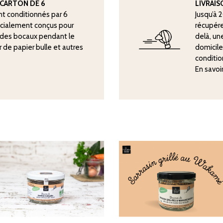
CARTON DE 6
LIVRAI
nt conditionnés par 6
Jusqu’à 
écialement conçus pour
récupére
n des bocaux pendant le
delà, une
er de papier bulle et autres
domicile
conditio
En savoi