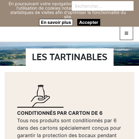
En poursuivant votre navigation sur ce site, vous acceptez
Re
l'utilisation de cookies notamment pour réaliser des
statistiques de visites afin d'optimiser la fonctionnalité du
site.
Connexion
0
En savoir plus
Accepter
LES TARTINABLES
CONDITIONNÉS PAR CARTON DE 6
Tous nos produits sont conditionnés par 6
dans des cartons spécialement conçus pour
garantir la protection des bocaux pendant