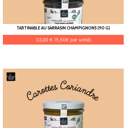
TARTINABLE AU SARRASIN CHAMPIGNONS (90 G)
33,00 € (5,50€ par unité)