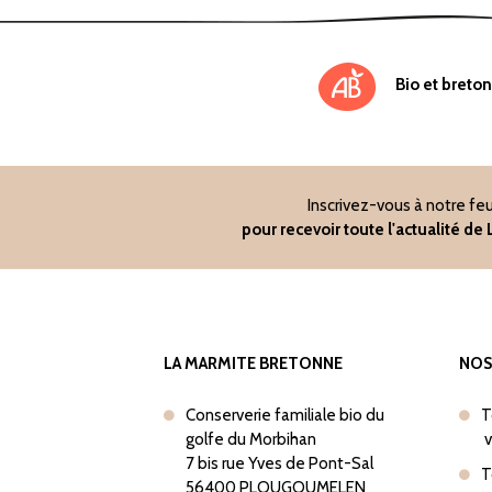
Bio et breton
Inscrivez-vous à notre feu
pour recevoir toute l'actualité d
LA MARMITE BRETONNE
NOS
Conserverie familiale bio du
T
golfe du Morbihan
v
7 bis rue Yves de Pont-Sal
T
56400 PLOUGOUMELEN