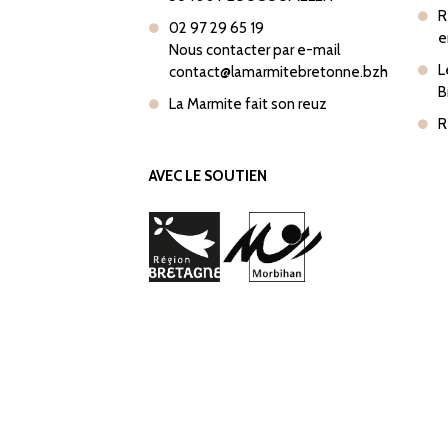
R
02 97 29 65 19
e
Nous contacter par e-mail
L
contact@lamarmitebretonne.bzh
B
La Marmite fait son reuz
R
AVEC LE SOUTIEN