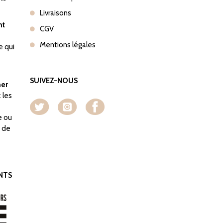
Livraisons
nt
CGV
Mentions légales
e qui
SUIVEZ-NOUS
her
 les
e ou
o de
NTS