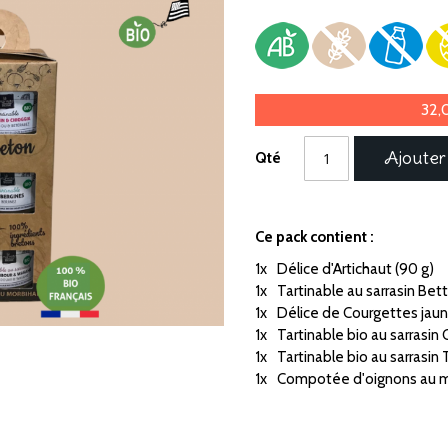
32,
Ajouter
Qté
Ce pack contient :
1x
Délice d'Artichaut (90 g)
1x
Tartinable au sarrasin Bet
1x
Délice de Courgettes jaun
1x
Tartinable bio au sarrasin
1x
Tartinable bio au sarras
1x
Compotée d'oignons au mie