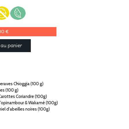
00 €
 au panier
teraves Chioggia (100 g)
es (100 g)
 Carottes Coriandre (100g)
in Topinambour & Wakamé (100g)
l d'abeilles noires (100g)