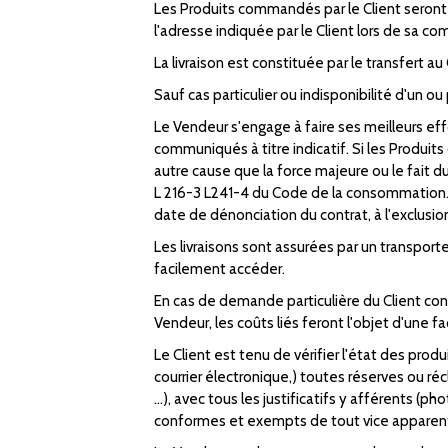
Les Produits commandés par le Client seront 
l'adresse indiquée par le Client lors de sa 
La livraison est constituée par le transfert a
Sauf cas particulier ou indisponibilité d'un o
Le Vendeur s'engage à faire ses meilleurs eff
communiqués à titre indicatif. Si les Produits
autre cause que la force majeure ou le fait du
L 216-3 L241-4 du Code de la consommation. Le
date de dénonciation du contrat, à l'exclusi
Les livraisons sont assurées par un transport
facilement accéder.
En cas de demande particulière du Client co
Vendeur, les coûts liés feront l'objet d'une 
Le Client est tenu de vérifier l'état des produi
courrier électronique,) toutes réserves ou r
...), avec tous les justificatifs y afférents 
conformes et exempts de tout vice apparent