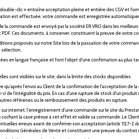
ouble-clic » entraîne acceptation pleine et entière des CGV et forme
ation est effectuée, votre commande est enregistrée automatiquem
de la commande est envoyé par la société ER VRO dans les meilleurs 
 PDF. Ces documents, à conserver, constituent la preuve de votre co
ditions proposés sur notre Site lors de la passation de votre commande
 sélection.
ées en langue française et font l'objet d'une confirmation au plus ta
les sont visibles sur le site, dans la limite des stocks disponibles.
 qu'après l'envoi au Client de la confirmation de l'acceptation de l
ci de l'intégralité du prix. En cas d'une rupture de stock d'un produi
 d'autres référenes ou le remboursement des produits en rupture.
 internet, l'enregistrement d'une commande sur le site du Prestatai
chant la case prévue à cet effet et valide sa commande. Le Client a l
ntuelles erreurs avant de confirmer son acceptation (article 1127-2 du
 Conditions Générales de Vente et constituent une preuve du contrat