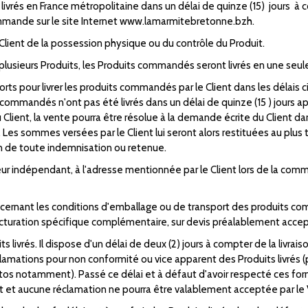
livrés en France métropolitaine dans un délai de quinze (15) jours 
commande sur le site Internet www.lamarmitebretonne.bzh.
u Client de la possession physique ou du contrôle du Produit.
u plusieurs Produits, les Produits commandés seront livrés en une seule
orts pour livrer les produits commandés par le Client dans les délais 
 commandés n'ont pas été livrés dans un délai de quinze (15 ) jours apr
 Client, la vente pourra être résolue à la demande écrite du Client da
s sommes versées par le Client lui seront alors restituées au plus ta
on de toute indemnisation ou retenue.
eur indépendant, à l'adresse mentionnée par le Client lors de la comm
ncernant les conditions d'emballage ou de transport des produits c
facturation spécifique complémentaire, sur devis préalablement accepté
ts livrés. Il dispose d'un délai de deux (2) jours à compter de la livrais
éclamations pour non conformité ou vice apparent des Produits livré
(photos notamment). Passé ce délai et à défaut d'avoir respecté ces fo
 et aucune réclamation ne pourra être valablement acceptée par le