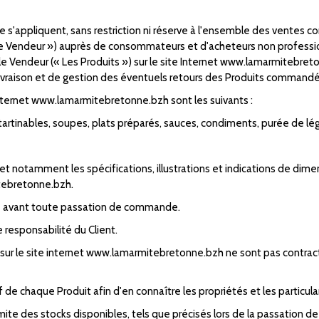
s'appliquent, sans restriction ni réserve à l'ensemble des ventes co
ndeur ») auprès de consommateurs et d'acheteurs non professionnel
r le Vendeur (« Les Produits ») sur le site Internet www.lamarmitebre
raison et de gestion des éventuels retours des Produits commandés 
 Internet www.lamarmitebretonne.bzh sont les suivants :
artinables, soupes, plats préparés, sauces, condiments, purée de lé
 et notamment les spécifications, illustrations et indications de dim
itebretonne.bzh.
ce avant toute passation de commande.
e responsabilité du Client.
ur le site internet www.lamarmitebretonne.bzh ne sont pas contract
f de chaque Produit afin d'en connaître les propriétés et les particula
imite des stocks disponibles, tels que précisés lors de la passation 