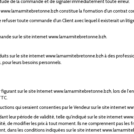
xactitude de la commande et de signaler immédiatement toute erreur.
www.lamarmitebretonne.bzh constitue la formation d'un contrat concl
de refuser toute commande d'un Client avec lequel il existerait un li
mmande sur le site internet www.lamarmitebretonne.bzh.
oduits sur le site internet www.lamarmitebretonne.bzh à des profess
 pour leurs besoins personnels.
ur figurant sur le site Internet www.lamarmitebretonne.bzh, lors de l
TTC.
uctions qui seraient consenties par le Vendeur sur le site internet
ant leur période de validité, telle qu'indiqué sur le site internet w
dité, de modifier les prix à tout moment. Ils ne comprennent pas les f
ment, dans les conditions indiquées sur le site internet www.lamarmit