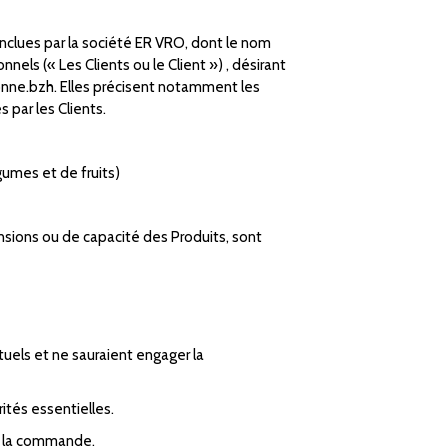
nclues par la société ER VRO, dont le nom
s (« Les Clients ou le Client ») , désirant
tonne.bzh. Elles précisent notamment les
par les Clients.
gumes et de fruits)
ensions ou de capacité des Produits, sont
uels et ne sauraient engager la
rités essentielles.
de la commande.