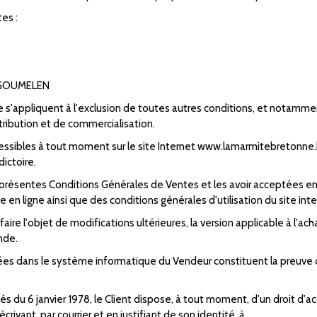
es :
OUGOUMELEN
s'appliquent à l'exclusion de toutes autres conditions, et notammen
tribution et de commercialisation.
ssibles à tout moment sur le site Internet www.lamarmitebretonne.b
ictoire.
s présentes Conditions Générales de Ventes et les avoir acceptées en
n ligne ainsi que des conditions générales d'utilisation du site i
e l'objet de modifications ultérieures, la version applicable à l'achat
nde.
rées dans le système informatique du Vendeur constituent la preuve
 du 6 janvier 1978, le Client dispose, à tout moment, d'un droit d'acc
ivant, par courrier et en justifiant de son identité, à