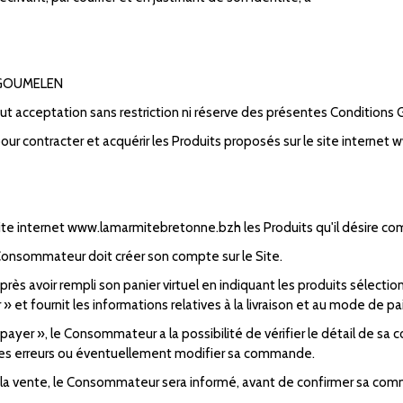
OUGOUMELEN
aut acceptation sans restriction ni réserve des présentes Conditions
 pour contracter et acquérir les Produits proposés sur le site intern
e site internet www.lamarmitebretonne.bzh les Produits qu'il désire c
onsommateur doit créer son compte sur le Site.
 avoir rempli son panier virtuel en indiquant les produits sélection
 et fournit les informations relatives à la livraison et au mode de p
 payer », le Consommateur a la possibilité de vérifier le détail de sa
les erreurs ou éventuellement modifier sa commande.
à la vente, le Consommateur sera informé, avant de confirmer sa com