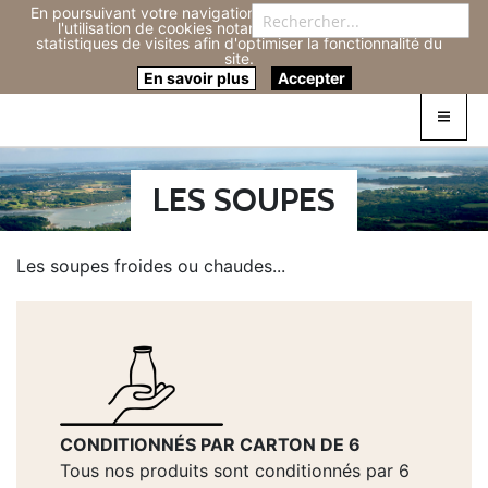
En poursuivant votre navigation sur ce site, vous acceptez
Re
l'utilisation de cookies notamment pour réaliser des
statistiques de visites afin d'optimiser la fonctionnalité du
site.
Connexion
0
En savoir plus
Accepter
LES SOUPES
Les soupes froides ou chaudes...
CONDITIONNÉS PAR CARTON DE 6
Tous nos produits sont conditionnés par 6