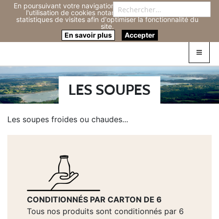
En poursuivant votre navigation sur ce site, vous acceptez
Re
l'utilisation de cookies notamment pour réaliser des
statistiques de visites afin d'optimiser la fonctionnalité du
site.
Connexion
0
En savoir plus
Accepter
LES SOUPES
Les soupes froides ou chaudes...
CONDITIONNÉS PAR CARTON DE 6
Tous nos produits sont conditionnés par 6