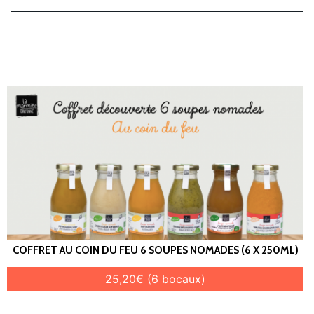
COFFRET AU COIN DU FEU 6 SOUPES NOMADES (6 X 250ML)
25,20€ (6 bocaux)