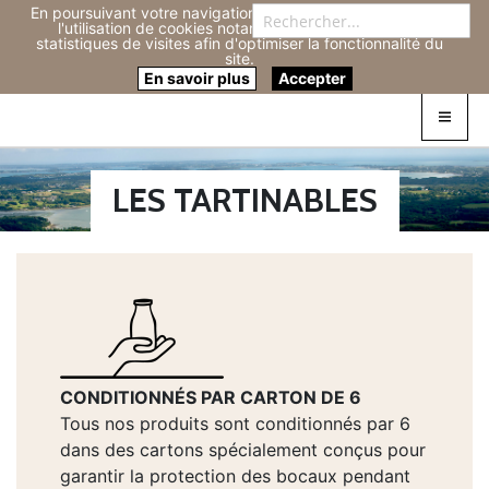
En poursuivant votre navigation sur ce site, vous acceptez
Re
l'utilisation de cookies notamment pour réaliser des
statistiques de visites afin d'optimiser la fonctionnalité du
site.
Connexion
0
En savoir plus
Accepter
LES TARTINABLES
CONDITIONNÉS PAR CARTON DE 6
Tous nos produits sont conditionnés par 6
dans des cartons spécialement conçus pour
garantir la protection des bocaux pendant