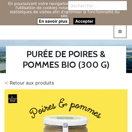
En poursuivant votre navigation sur ce site, vous acceptez
Re
l'utilisation de cookies notamment pour réaliser des
statistiques de visites afin d'optimiser la fonctionnalité du
site.
Connexion
0
En savoir plus
Accepter
PURÉE DE POIRES &
POMMES BIO (300 G)
<
Retour aux produits