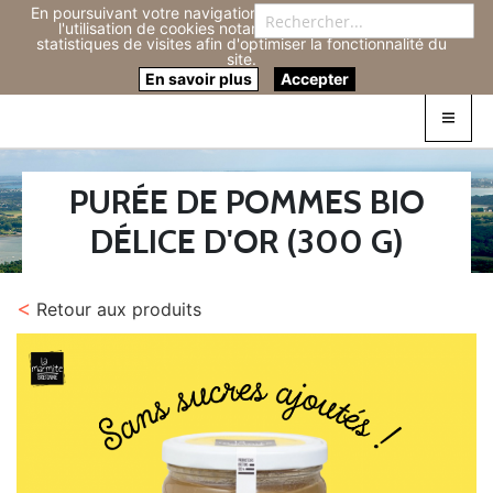
En poursuivant votre navigation sur ce site, vous acceptez
Re
l'utilisation de cookies notamment pour réaliser des
statistiques de visites afin d'optimiser la fonctionnalité du
site.
Connexion
0
En savoir plus
Accepter
PURÉE DE POMMES BIO
DÉLICE D'OR (300 G)
<
Retour aux produits