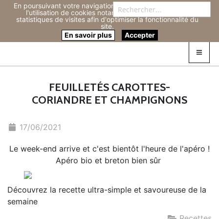
En poursuivant votre navigation sur ce site, vous acceptez
Re
l'utilisation de cookies notamment pour réaliser des
statistiques de visites afin d'optimiser la fonctionnalité du
site.
Connexion
0
En savoir plus
Accepter
FEUILLETÉS CAROTTES-
CORIANDRE ET CHAMPIGNONS
17/06/2021
Le week-end arrive et c'est bientôt l'heure de l'apéro !
Apéro bio et breton bien sûr
Découvrez la recette ultra-simple et savoureuse de la
semaine
Recettes