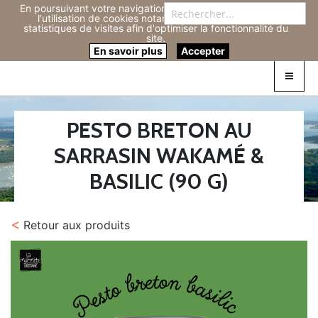
En poursuivant votre navigation sur ce site, vous acceptez
Re
l'utilisation de cookies notamment pour réaliser des
statistiques de visites afin d'optimiser la fonctionnalité du
site.
Connexion
0
En savoir plus
Accepter
PESTO BRETON AU
SARRASIN WAKAMÉ &
BASILIC (90 G)
<
Retour aux produits