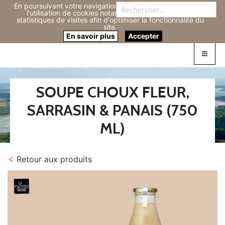
En poursuivant votre navigation sur ce site, vous acceptez
Re
l'utilisation de cookies notamment pour réaliser des
statistiques de visites afin d'optimiser la fonctionnalité du
site.
Connexion
0
En savoir plus
Accepter
SOUPE CHOUX FLEUR,
SARRASIN & PANAIS (750
ML)
<
Retour aux produits