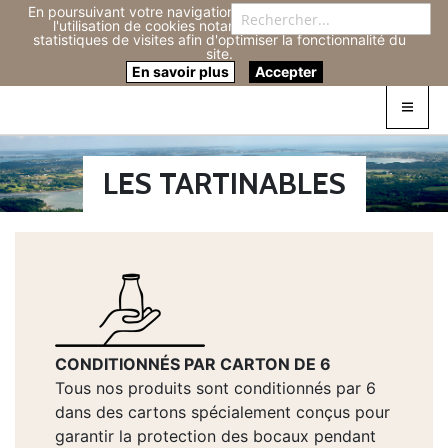
En poursuivant votre navigation sur ce site, vous acceptez
Re
l'utilisation de cookies notamment pour réaliser des
statistiques de visites afin d'optimiser la fonctionnalité du
site.
Connexion
0
En savoir plus
Accepter
LES TARTINABLES
CONDITIONNÉS PAR CARTON DE 6
Tous nos produits sont conditionnés par 6
dans des cartons spécialement conçus pour
garantir la protection des bocaux pendant