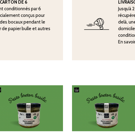
CARTON DE 6
LIVRAI
nt conditionnés par 6
Jusqu’à 
écialement conçus pour
récupére
n des bocaux pendant le
delà, une
er de papier bulle et autres
domicile
conditio
En savoi