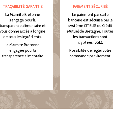
TRAÇABILITÉ GARANTIE
PAIEMENT SÉCURISÉ
La Marmite Bretonne
Le paiement par carte
s’engage pour la
bancaire est sécurisé par le
transparence alimentaire et
système CITELIS du Crédit
vous donne accès à l’origine
Mutuel de Bretagne. Toute
de tous les ingrédients.
les transactions sont
cryptées (SSL).
La Marmite Bretonne,
engagée pour la
Possibilité de régler votre
transparence alimentaire
commande par virement.