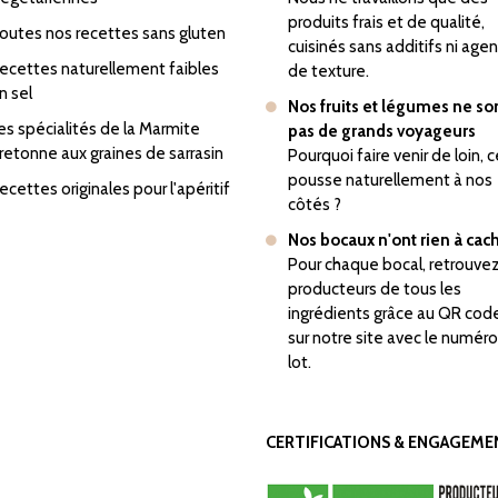
produits frais et de qualité,
outes nos recettes sans gluten
cuisinés sans additifs ni age
ecettes naturellement faibles
de texture.
n sel
Nos fruits et légumes ne so
es spécialités de la Marmite
pas de grands voyageurs
retonne aux graines de sarrasin
Pourquoi faire venir de loin, c
pousse naturellement à nos
ecettes originales pour l'apéritif
côtés ?
Nos bocaux n'ont rien à cac
Pour chaque bocal, retrouvez
producteurs de tous les
ingrédients grâce au QR cod
sur notre site avec le numér
lot.
CERTIFICATIONS & ENGAGEME