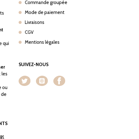
Commande groupée
Mode de paiement
nts
Livraisons
nt
CGV
Mentions légales
e qui
SUIVEZ-NOUS
her
 les
e ou
o de
NTS