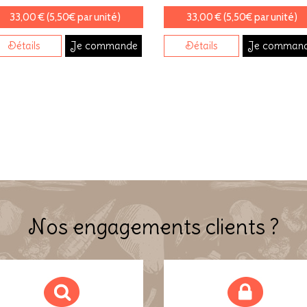
33,00 € (5,50€ par unité)
33,00 € (5,50€ par unité)
Détails
Je commande
Détails
Je comman
Nos engagements clients ?