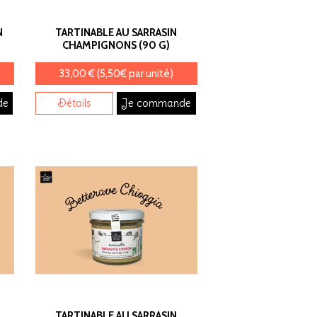
N
TARTINABLE AU SARRASIN
CHAMPIGNONS (90 G)
33,00 € (5,50€ par unité)
de
Détails
Je commande
TARTINABLE AU SARRASIN