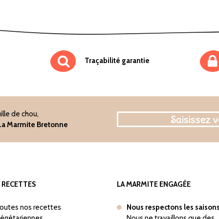
Traçabilité garantie
ille de chou,
e La Marmite Bretonne
 RECETTES
LA MARMITE ENGAGÉE
outes nos recettes
Nous respectons les saison
égétariennes
Nous ne travaillons que des