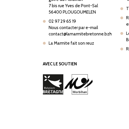
7 bis rue Yves de Pont-Sal
T
56400 PLOUGOUMELEN
R
02 97 29 65 19
e
Nous contacter par e-mail
L
contact@lamarmitebretonne.bzh
B
La Marmite fait son reuz
R
AVEC LE SOUTIEN