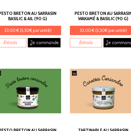
PESTO BRETON AU SARRASIN
PESTO BRETON AU SARRASI
BASILIC & AIL (90 G)
WAKAMÉ & BASILIC (90 G)
33,00 € (5,50€ par unité)
33,00 € (5,50€ par unité)
Détails
Je commande
Détails
Je comman
PESTO BRETON AU SARRASIN
TARTINABLE AU SARRASIN