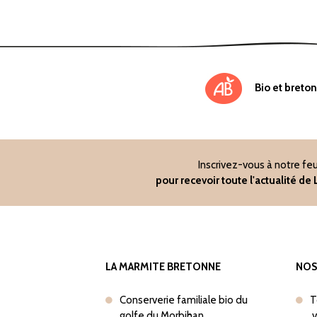
Bio et breton
Inscrivez-vous à notre feu
pour recevoir toute l'actualité d
LA MARMITE BRETONNE
NOS
Conserverie familiale bio du
T
golfe du Morbihan
v