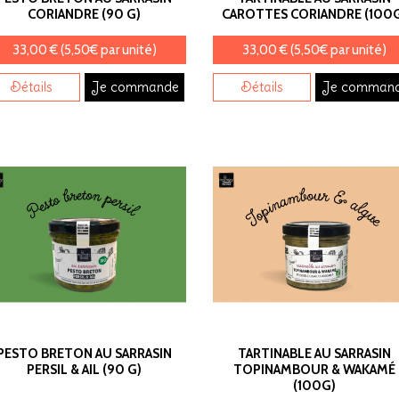
CORIANDRE (90 G)
CAROTTES CORIANDRE (100
33,00 € (5,50€ par unité)
33,00 € (5,50€ par unité)
Détails
Je commande
Détails
Je comman
PESTO BRETON AU SARRASIN
TARTINABLE AU SARRASIN
PERSIL & AIL (90 G)
TOPINAMBOUR & WAKAMÉ
(100G)