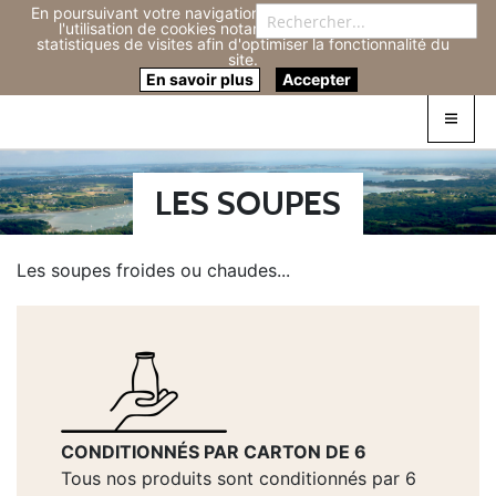
En poursuivant votre navigation sur ce site, vous acceptez
Re
l'utilisation de cookies notamment pour réaliser des
statistiques de visites afin d'optimiser la fonctionnalité du
site.
Connexion
0
En savoir plus
Accepter
LES SOUPES
Les soupes froides ou chaudes...
CONDITIONNÉS PAR CARTON DE 6
Tous nos produits sont conditionnés par 6