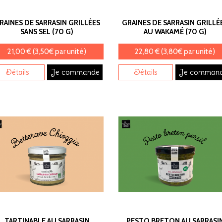
RAINES DE SARRASIN GRILLÉES
GRAINES DE SARRASIN GRILLÉ
SANS SEL (70 G)
AU WAKAMÉ (70 G)
21,00 € (3,50€ par unité)
22,80 € (3,80€ par unité)
Détails
Je commande
Détails
Je comman
TARTINABLE AU SARRASIN
PESTO BRETON AU SARRASI