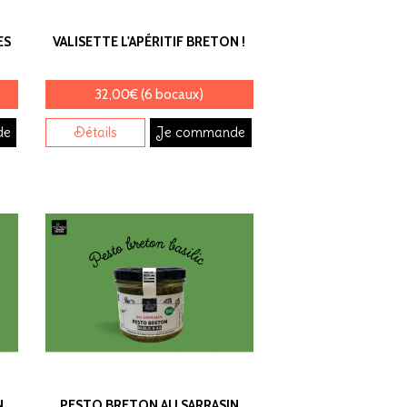
ES
VALISETTE L'APÉRITIF BRETON !
32,00€ (6 bocaux)
de
Détails
Je commande
N
PESTO BRETON AU SARRASIN