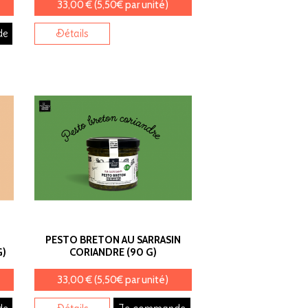
33,00 € (5,50€ par unité)
de
Détails
PESTO BRETON AU SARRASIN
G)
CORIANDRE (90 G)
33,00 € (5,50€ par unité)