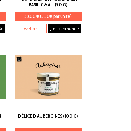
BASILIC & AIL (90 G)
33,00 € (5,50€ par unité)
de
Détails
Je commande
N
DÉLICE D’AUBERGINES (100 G)