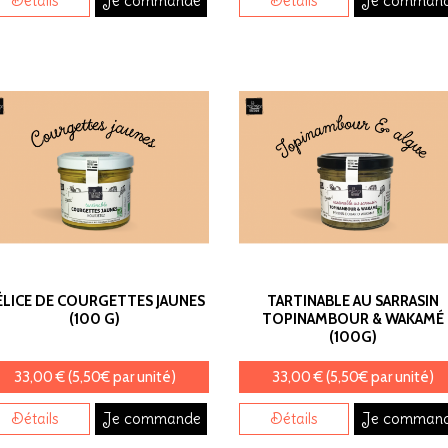
Détails
Je commande
Détails
Je comman
ÉLICE DE COURGETTES JAUNES
TARTINABLE AU SARRASIN
(100 G)
TOPINAMBOUR & WAKAMÉ
(100G)
33,00 € (5,50€ par unité)
33,00 € (5,50€ par unité)
Détails
Je commande
Détails
Je comman