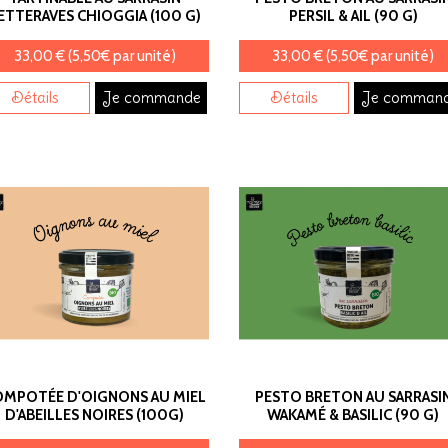
ETTERAVES CHIOGGIA (100 G)
PERSIL & AIL (90 G)
33,00 € (5,50€ par unité)
33,00 € (5,50€ par unité)
Détails
Je commande
Détails
Je comman
OMPOTÉE D'OIGNONS AU MIEL
PESTO BRETON AU SARRASI
D'ABEILLES NOIRES (100G)
WAKAMÉ & BASILIC (90 G)