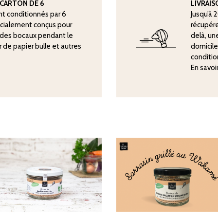
CARTON DE 6
LIVRAI
nt conditionnés par 6
Jusqu’à 
écialement conçus pour
récupére
n des bocaux pendant le
delà, une
er de papier bulle et autres
domicile
conditio
En savoi